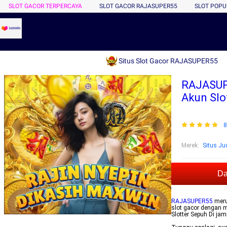
SLOT GACOR TERPERCAYA
SLOT GACOR RAJASUPER55
SLOT POP
Situs Slot Gacor RAJASUPER55
RAJASUPE
Akun Sl
8
Merek
:
Situs Jud
Da
RAJASUPER55
meru
slot gacor dengan m
Slotter Sepuh Di jam